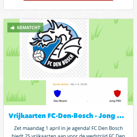
deze wedstrijd te gaan laat het ons dan snel weten
zodat we alles kunnen gaan regelen. Heb je geen
vrijwilliger en wil je toch naar de wedstrijd plaats
GEMATCHT
dan een oproep op 2match.nu dan gaan we aan de
vrijwilligers in 2match.nu vragen of er iemand mee
wil. Let op: Er vindt altijd een loting plaats bij
meerdere aanmeldingen
Vrijkaarten FC-Den-Bosch - Jong PSV op maandag 1 april
Zet maandag 1 april in je agenda! FC Den Bosch
biedt 25 vrijkaarten aan voor de wedstrijd FC Den