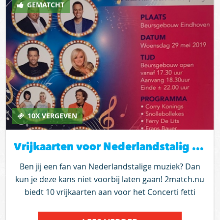
GEMATCHT
gelegenheid, vandaar dat Frank hun 2 kaartjes heeft
aangeboden aan 2match.nu. We verloten de
kaarten onder diegene die reageren, je kunt vragen
naar 1, 2 of 3 kaarten en geef aan waarom juist jij
deze kaarten zou moeten winnen. Dus ben er snel
bij, zodat je mee kunt loten.
10X VERGEVEN
Vrijkaarten voor Nederlandstalig muziekfeest Concerti fetti op 29 mei
Ben jij een fan van Nederlandstalige muziek? Dan
kun je deze kans niet voorbij laten gaan! 2match.nu
biedt 10 vrijkaarten aan voor het Concerti fetti
concert op woensdag 29 mei in het beursgebouw in
Eindhoven. Start: 18.30 uur, einde 22 uur. Op het