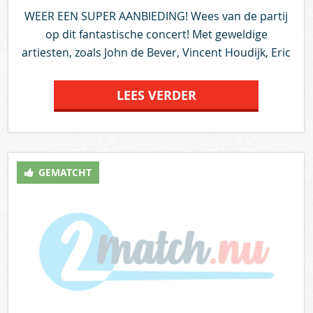
WEER EEN SUPER AANBIEDING! Wees van de partij
op dit fantastische concert! Met geweldige
artiesten, zoals John de Bever, Vincent Houdijk, Eric
Vloeiman, Gino Graus, Joey Hartman, Jan Tol en
natuurlijk tal van kanjers met hun talenten! Je mag
LEES VERDER
dit niet missen, dus zorg dat je erbij bent!Datum:
zaterdag 29 juni;Locatie: Theater aan de Parade
Den Bosch;Aanvang: 19.00 uur.Met Kanjers: Stefan,
Mark, Jarco, Joey, Ad, Claire, Roel, Laurens, Danny,
GEMATCHT
Stephan, Happy Beatz en Flikflak Dansteam. Samen
met: Cello en Harmonie Oude Post 's-
Hertogenbosch. Reageer dan voor 10 juni op dit
aanbod en vertel 2match.nu waarom juist jij mee
zou willen loten voor deze kaartjes. Op 11 juni laten
we je weten of je de gelukkige bent. Als je niet
ingeloot wordt dan kun je de kaarten kopen bij
receptie bestuursbureau en coordinatoren vrije