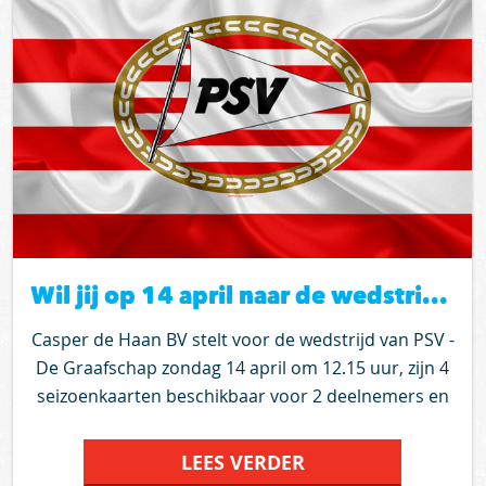
alleen als je in Den Bosch of Vlijmen woont. De
reiskosten komen dan uit op € 3.50 per persoon.
Kom je op eigen gelegenheid, dan wachten Riet en
Wil buiten op je. Riet en Wil kunnen dus samen met
2 deelnemers naar de Bingo. Als je interesse hebt,
reageer dan snel zodat we Wil en Riet met je in
contact kunnen brengen. We zien je reactie graag
tegemoet!
Wil jij op 14 april naar de wedstrijd PSV - De Graafschap
Casper de Haan BV stelt voor de wedstrijd van PSV -
De Graafschap zondag 14 april om 12.15 uur, zijn 4
seizoenkaarten beschikbaar voor 2 deelnemers en
hun vrijwilliger. Het zijn prachtige eretribune
plaatsen en voor de liefhebbers zegt Z 17 plaats 14
LEES VERDER
t/m 17 misschien wel iets. Dus heb je zin om naar