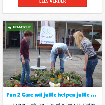
LEES VERDER
programma staan o.a. Corry Konings,
Snollebollekes, Frans Bauer, Django Wagner. Wil jij
kans maken op kaarten (max 2 per persoon) laat
dan in je reactie weten waarom juist jij deze kaarten
GEMATCHT
moet winnen. Door middel van loting zullen wij een
keuze maken. Heb jij niemand om met je mee te
gaan, dan kun je een vrijwilliger aanvragen via
2match.nu.
Fun 2 Care wil jullie helpen jullie tuin zomerklaar te maken.
Heb je nog hulp nodig bij het zomer klaar maken