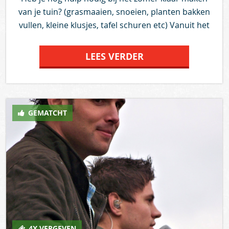
van je tuin? (grasmaaien, snoeien, planten bakken
vullen, kleine klusjes, tafel schuren etc) Vanuit het
nieuwe initiatief van Wagemaker, stichting
fun2care, bieden 15-20 van onze medewerkers zich
LEES VERDER
aan om een paar uurtjes te komen helpen op
vrijdag 17 mei in Rosmalen of Den-Bosch. We
kunnen groepjes vormen, zodat meerdere tuinen
tegelijkertijd aangepakt kunnen worden. Dat is nog
GEMATCHT
niet alles, we sponsoren ook wat leuke
zomerplantjes! Wij hebben er zin in en zijn
benieuwd naar jullie reacties. Vele groeten Team
Wagemaker fun2care
4X VERGEVEN