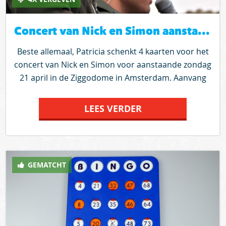
Concert van Nick en Simon aanstaande zondag 21 april
Beste allemaal, Patricia schenkt 4 kaarten voor het
concert van Nick en Simon voor aanstaande zondag
21 april in de Ziggodome in Amsterdam. Aanvang
14.30 uur. Bij iedere kaart zitten nog 2 consumptie
bonnen. Het concert duurt tot 17.00 uur. Laat even
LEES VERDER
weten waarom juist jij denkt 2 of 4 kaartjes te willen
winnen. Bij meerdere aanvragen zal worden geloot.
Patricia willen we natuurlijk ontzettend bedanken
voor de kaartjes en voor het feit dat ze aan
GEMATCHT
2match.nu heeft gedacht