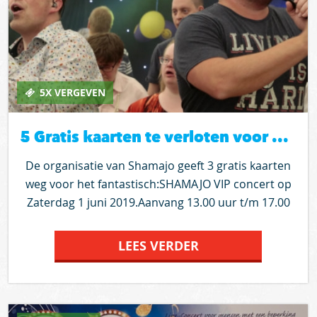
5X VERGEVEN
5 Gratis kaarten te verloten voor VIP concert Shamajo op 1 juni
De organisatie van Shamajo geeft 3 gratis kaarten
weg voor het fantastisch:SHAMAJO VIP concert op
Zaterdag 1 juni 2019.Aanvang 13.00 uur t/m 17.00
uur (locatie open om 11.30 uur).Met fantastische
gasten zoals Frans Duijts, Quido de Graaf, Danny
LEES VERDER
Smoorenburg, Alex etc.Op locatie de Kindertuin,
Gamerschestraat in Zaltbommel. Frank van Beers
en zijn vrouw Marianne zouden ook naar dit
concert gaan, maar helaas zijn zij niet in de