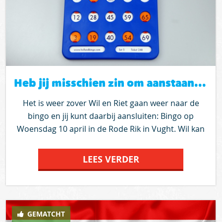
Heb jij misschien zin om aanstaande woensdag 10 april mee te gaan naar de bingo in Vught
Het is weer zover Wil en Riet gaan weer naar de
bingo en jij kunt daarbij aansluiten: Bingo op
Woensdag 10 april in de Rode Rik in Vught. Wil kan
enkele deelnemers op komen halen, reageer op
deze oproep en wij gaan het regelen. - Start 19.30
LEES VERDER
uur t/m 21.45 uur - Kosten Bingo kaart € 4,00 -
Koffie/thee per consumptie € 0,50 - Frisdrank per
consumptie € 1.00 - Ze werken met schuifjes en
hebben zelfs een braille-bingokaart - Iedereen is
GEMATCHT
welkom Wil kan je eventueel op komen halen, maar