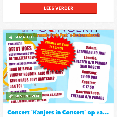
2match.nu. Deze foto zal genomen worden op 19
LEES VERDER
juli om 13 uur in het stadion van FC- Den-Bosch
tijdens een persmoment. Mogelijk wordt deze foto
gebruikt voor publicatie, dus het is noodzakelijk dat
je hiervoor toestemming geeft. Reageer voor 7 juli
GEMATCHT
op dit mooie aanbod en vertel waarom juist jij deze
prijs moet winnen. Uiteraard ontvang je de foto in
een mooi lijstje thuis.
6X VERGEVEN
Concert ¨Kanjers in Concert¨ op zaterdag 29 juni geeft 6 kaarten weg!