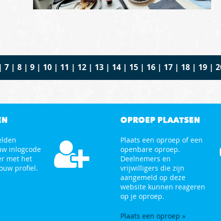
|
7
|
8
|
9
|
10
|
11
|
12
|
13
|
14
|
15
|
16
|
17
|
18
|
19
|
2
EN
OPROEP PLAATSEN
elden
Plaats een oproep of een
uw inlogcode
openbare oproep.
er met het
Deelnemers en
ouw profiel.
vrijwilligers die zijn
aangemeld op deze
website kunnen reageren
op je oproep.
Plaats een oproep »