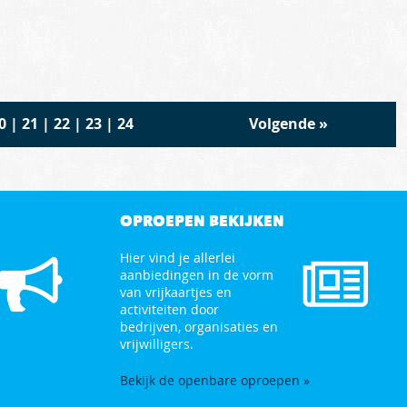
0
|
21
|
22
|
23
|
24
Volgende
»
OPROEPEN BEKIJKEN
Hier vind je allerlei
aanbiedingen in de vorm
van vrijkaartjes en
activiteiten door
bedrijven, organisaties en
vrijwilligers.
Bekijk de openbare oproepen »