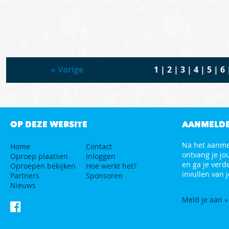
«
Vorige
1
|
2
|
3
|
4
|
5
|
6
OP DEZE WEBSITE
AANMELD
Na het aanm
Home
Contact
ontvang je jo
Oproep plaatsen
Inloggen
en ga je verd
Oproepen bekijken
Hoe werkt het?
invullen van j
Partners
Sponsoren
Nieuws
Meld je aan »