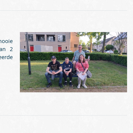
ooie
van 2
erde