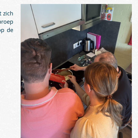
t zich
proep
op de