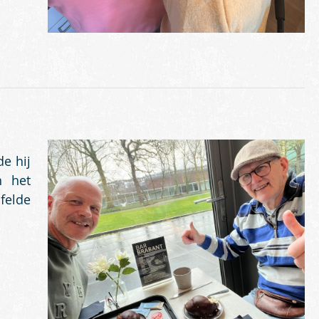
e hij
n het
felde