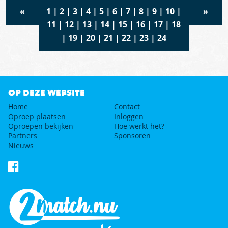
«
1
|
2
|
3
|
4
|
5
|
6
|
7
|
8
|
9
|
10
|
»
11
|
12
|
13
|
14
|
15
|
16
|
17
|
18
|
19
|
20
|
21
|
22
|
23
|
24
OP DEZE WEBSITE
Home
Contact
Oproep plaatsen
Inloggen
Oproepen bekijken
Hoe werkt het?
Partners
Sponsoren
Nieuws