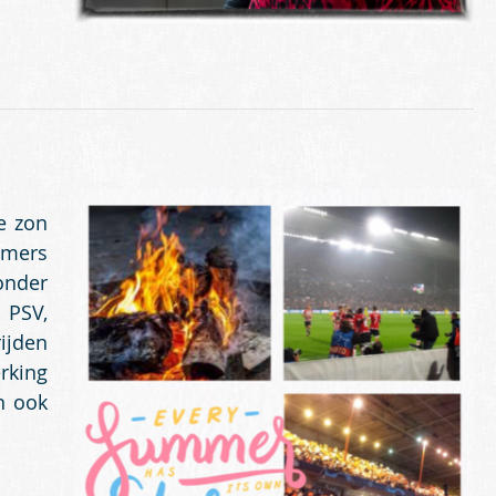
e zon
emers
onder
 PSV,
ijden
rking
n ook