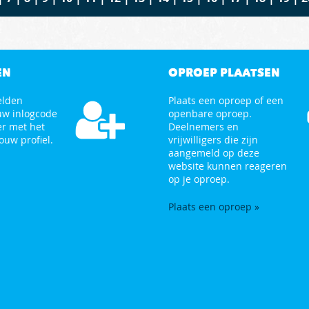
EN
OPROEP PLAATSEN
elden
Plaats een oproep of een
uw inlogcode
openbare oproep.
er met het
Deelnemers en
ouw profiel.
vrijwilligers die zijn
aangemeld op deze
website kunnen reageren
op je oproep.
Plaats een oproep »