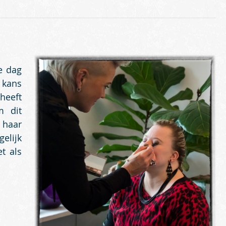
e dag
 kans
heeft
m dit
 haar
elijk
t als