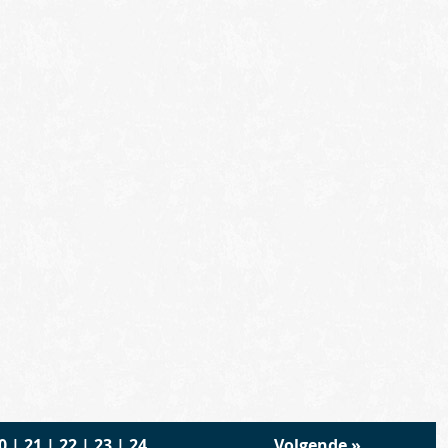
0
|
21
|
22
|
23
|
24
Volgende
»