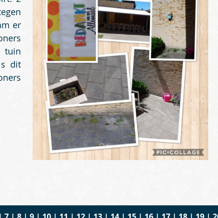
 tegen
am er
oners
 tuin
s dit
oners
|
7
|
8
|
9
|
10
|
11
|
12
|
13
|
14
|
15
|
16
|
17
|
18
|
19
|
2