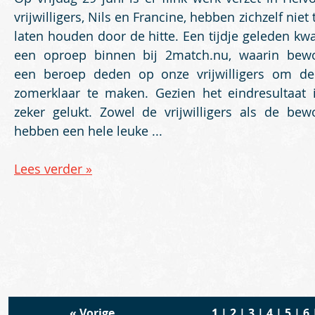
vrijwilligers, Nils en Francine, hebben zichzelf niet
laten houden door de hitte. Een tijdje geleden kw
een oproep binnen bij 2match.nu, waarin bew
een beroep deden op onze vrijwilligers om de
zomerklaar te maken. Gezien het eindresultaat i
zeker gelukt. Zowel de vrijwilligers als de bew
hebben een hele leuke ...
Lees verder »
«
Vorige
1
|
2
|
3
|
4
|
5
|
6