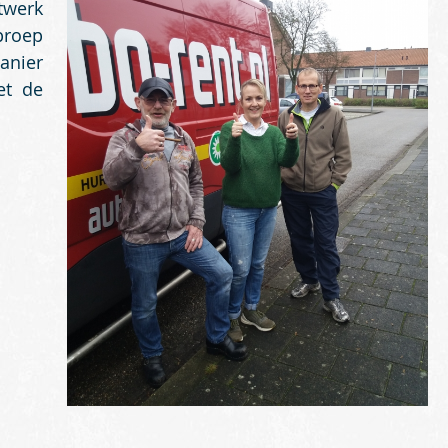
twerk
proep
nier
et de