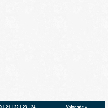
0
|
21
|
22
|
23
|
24
Volgende
»