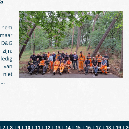
&G
g hem
maar
n D&G
zijn:
ledig
n van
niet
...
|
7
|
8
|
9
|
10
|
11
|
12
|
13
|
14
|
15
|
16
|
17
|
18
|
19
|
2