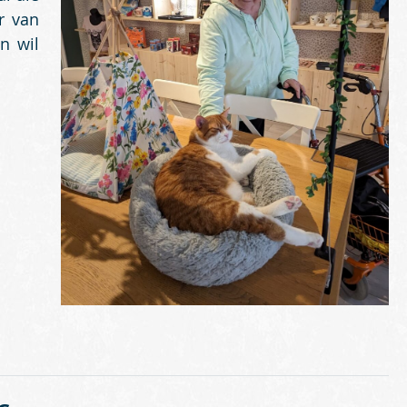
r van
n wil