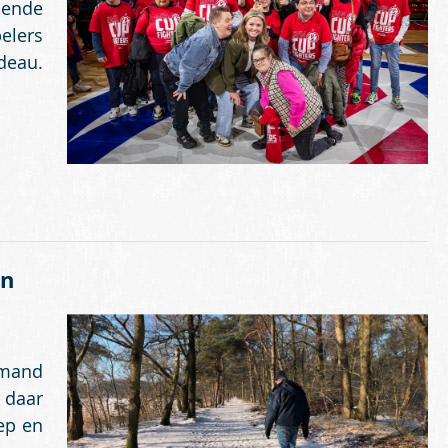
nende
elers
deau.
en
emand
 daar
ep en