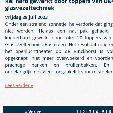
Kei hard gewerkt door toppers van D
glasvezeltechniek
Vrijdag 28 juli 2023
Onder een stralend zonnetje, he verdorie dat gin
niet worden. Helaas een nat pak gehaald 
knetterhard gewerkt door ruim 20 toppers va
Glasvezeltechniek Rosmalen. Het resultaat mag er 
het openluchttheater op de Binckhorst is vol
opgeknapt, niet meer overwoekerd en voorzie
prachtige banken en prullenbakken. En 
onbelangrijk, ook weer toegankelijk voor rolstoelen
Lees verder »
«
Vorige
1
|
2
|
3
|
4
|
5
|
6