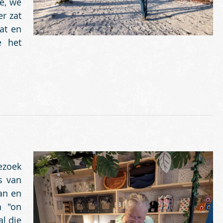
e, we
r zat
at en
e het
ezoek
s van
an en
h "on
al die