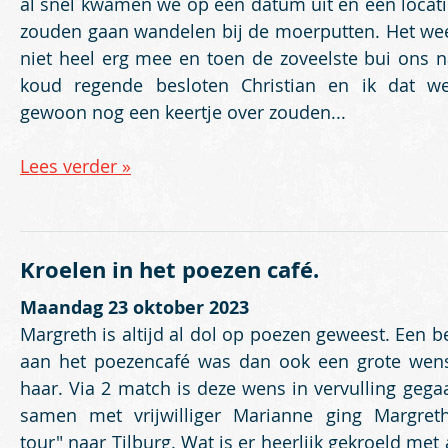
al snel kwamen we op een datum uit en een locati
zouden gaan wandelen bij de moerputten. Het wee
niet heel erg mee en toen de zoveelste bui ons n
koud regende besloten Christian en ik dat w
gewoon nog een keertje over zouden...
Lees verder »
Kroelen in het poezen café.
Maandag 23 oktober 2023
Margreth is altijd al dol op poezen geweest. Een b
aan het poezencafé was dan ook een grote wen
haar. Via 2 match is deze wens in vervulling gega
samen met vrijwilliger Marianne ging Margret
tour" naar Tilburg. Wat is er heerlijk gekroeld met 